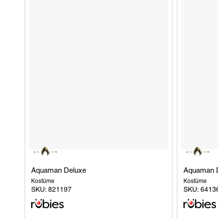
RUBIK-WÜRFEL
ROCKY HORROR SHOW
SKIBIDI TOILET
QUEEN (FREDDIE MERCURY)
Aquaman Deluxe
Aquaman 
Kostüme
Kostüme
SKU:
821197
SKU:
6413