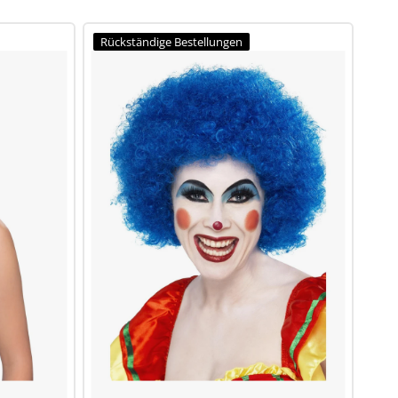
E 13TH
THOR
ANZÜGE, DIE AUFFALLEN
Rückständige Bestellungen
ACTORY
ILM
TERS
VIELFRASS
KIDROBOT
LOWN
DIE WÄCHTER DER GALAXIS
WIZKIDS
SPIDER-MAN
YUMMY WORLD
DOCTOR STRANGE
SCARLET WITCH
ME
VENOM
IST
SPIDEY
X
WANDA
ORENEN JUNGEN