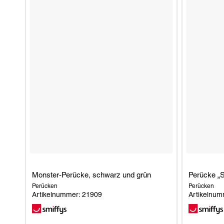
RUBIK-WÜRFEL
ROCKY HORROR SHOW
SKIBIDI TOILET
QUEEN (FREDDIE MERCURY)
Monster-Perücke, schwarz und grün
Perücke „Sl
Perücken
Perücken
Artikelnummer: 21909
Artikelnum