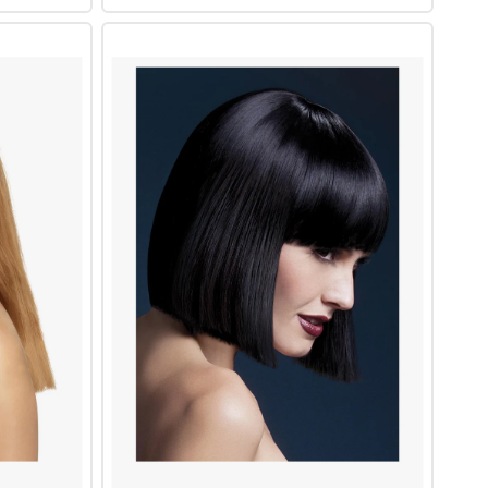
Verrückte
Clown-
Perücke