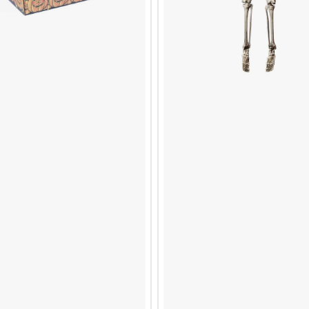
ULUNIFORM
JUNGGESELLENABSCHIED
UNIVERSA
ITE HAUT
SOMMER
WEDNESD
RT
VALENTINSTAG
GE, DIE AUFFALLEN
TAG DES SIEGES IN EUROPA
LZEUG & SPIELE
NSEHEN & FILM
FORMEN