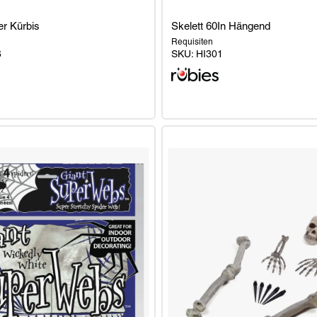
r Kürbis
Skelett 60In Hängend
Requisiten
6
SKU:
HI301
r
Skelett
60In
Hängend