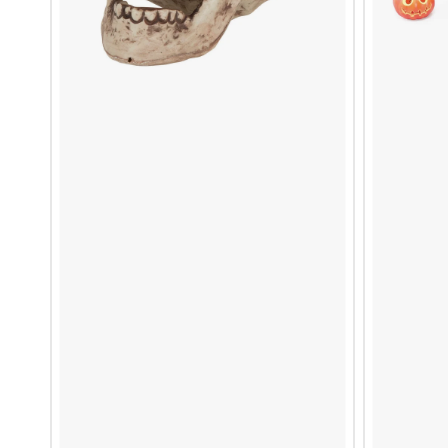
WACKY RACES
SCH
YELLOWSTONE
ZWE
SPO
POPKULTUR & MUSIK
ANZÜ
DUNGEONS & DRAGONS
SPIE
ELTON JOHN
FER
ELVIS PRESLEY
UNI
HONIGMONSTER
KELLOGG'S
MARILYN-MONROE-KOSTÜME
PRINGLES