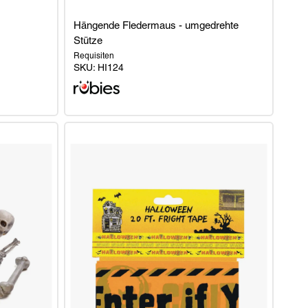
Hängende Fledermaus - umgedrehte
Stütze
Requisiten
SKU:
HI124
Hängende
Fledermaus
-
umgedrehte
Stütze