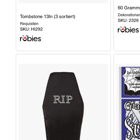
60 Gramm
Dekoratione
Tombstone 13In (3 sortiert)
SKU:
2326
Requisiten
SKU:
HI292
Tombstone
60
13In
Gramm
(3
weiße
sortiert)
Spinnwebe