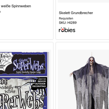
 weiße Spinnweben
n
Skelett Grundbrecher
Requisiten
SKU:
HI289
Skelett
Grundbrecher
n