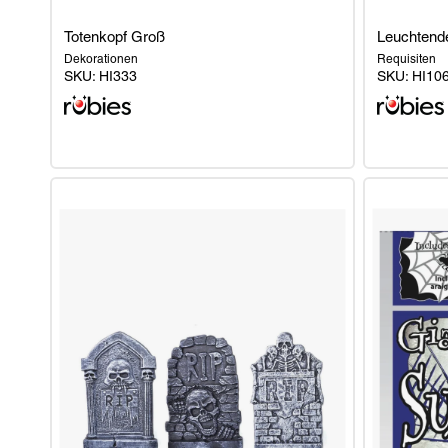
Totenkopf Groß
Leuchtende
Dekorationen
Requisiten
SKU:
HI333
SKU:
HI10
Totenkopf
Leuchtende
Groß
Kürbis