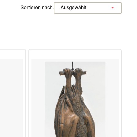
E 13TH
THOR
ANZÜGE, DIE AUFFALLEN
Sortieren nach:
ACTORY
ILM
TERS
VIELFRASS
KIDROBOT
LOWN
DIE WÄCHTER DER GALAXIS
WIZKIDS
SPIDER-MAN
YUMMY WORLD
DOCTOR STRANGE
SCARLET WITCH
ME
VENOM
IST
SPIDEY
X
WANDA
ORENEN JUNGEN