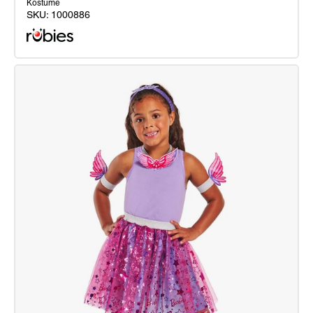
Kostüme
SKU:
1000886
Wednesday
Rave'N
Dress