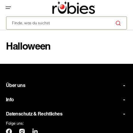
ZUM
INHALT
SPRINGEN
Finde, was du suchst
Halloween
Über uns
Info
Datenschutz & Rechtliches
Folge uns: