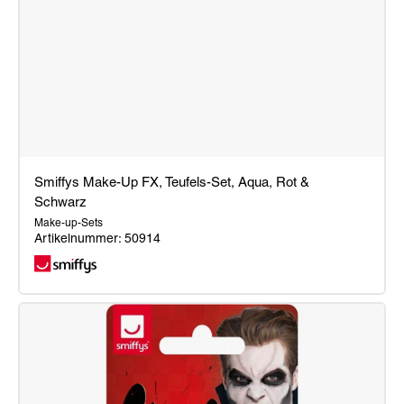
Smiffys Make-Up FX, Teufels-Set, Aqua, Rot &
Schwarz
Make-up-Sets
Artikelnummer: 50914
Smiffys
Make-
Up
FX,
Teufels-
Set,