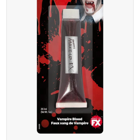
Aqua,
Rot
&
Schwarz