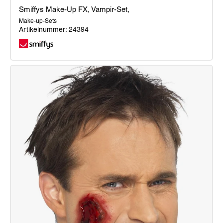
Smiffys Make-Up FX, Vampir-Set,
Make-up-Sets
Artikelnummer: 24394
Smiffys
Make-
Up
FX,
Vampir-
Set,