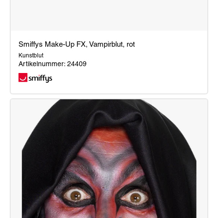
Smiffys Make-Up FX, Vampirblut, rot
Kunstblut
Artikelnummer: 24409
Smiffys
Make-
Up
FX,
Vampirblut,
rot