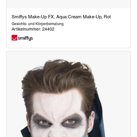
Smiffys Make-Up FX, Aqua Cream Make-Up, Rot
Gesichts- und Körperbemalung
Artikelnummer: 24402
Smiffys
Make-
Up
FX,
Aqua
Cream
Make-
Up,
Rot