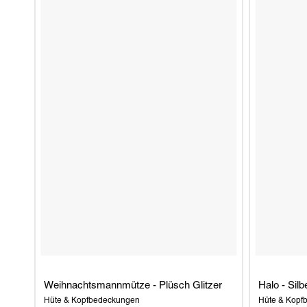
RUBIK-WÜRFEL
ROCKY HORROR SHOW
SKIBIDI TOILET
QUEEN (FREDDIE MERCURY)
Weihnachtsmannmütze - Plüsch Glitzer
Halo - Silb
Hüte & Kopfbedeckungen
Hüte & Kopf