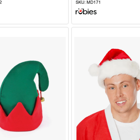
2
SKU:
MD171
Weihnachten
Rentier
Boppers