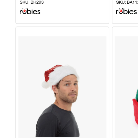
SKU:
BH293
SKU:
BA11
Weihnachtsmannmütze
Halo
-
-
Plüsch
Silber
Glitzer