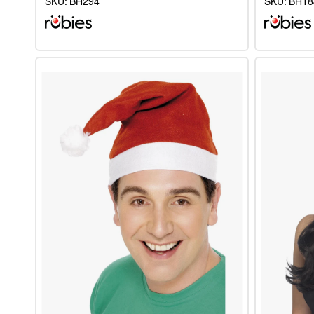
SKU:
BH294
SKU:
BH18
Weihnachtsmannmütze
Elfenmütze
-
mit
Pailletten
Jingle
Bell