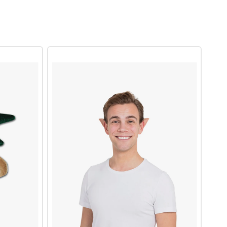
E 13TH
THOR
ANZÜGE, DIE AUFFALLEN
ACTORY
ILM
TERS
VIELFRASS
KIDROBOT
LOWN
DIE WÄCHTER DER GALAXIS
WIZKIDS
SPIDER-MAN
YUMMY WORLD
DOCTOR STRANGE
SCARLET WITCH
ME
VENOM
IST
SPIDEY
X
WANDA
ORENEN JUNGEN