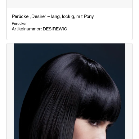
Perücke „Desire“ – lang, lockig, mit Pony
Perücken
Artikelnummer: DESIREWIG
Perücke
„Desire“
–
lang,
lockig,
mit
Pony