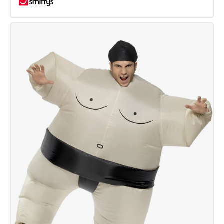
Aufblasbares
Kürbis-
Kostüm,
orange