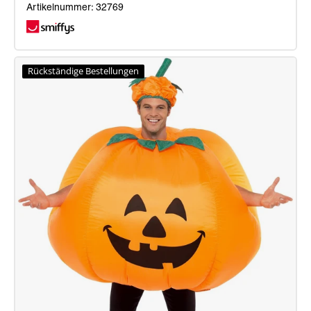
Artikelnummer: 32769
Aufblasbares
Truthahnkostüm
Rückständige Bestellungen
(gebratener
Truthahn),
hautfarben