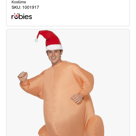
Kostüme
SKU:
1001917
Skibidi
Aufblasbare
Toilette