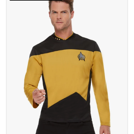
Voyager-
Einsatzuniform,
Gold
&
Schwarz