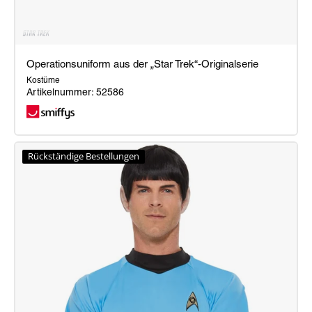
Operationsuniform aus der „Star Trek“-Originalserie
Kostüme
Artikelnummer: 52586
Operationsuniform
aus
Rückständige Bestellungen
der
„Star
Trek“-
Originalserie