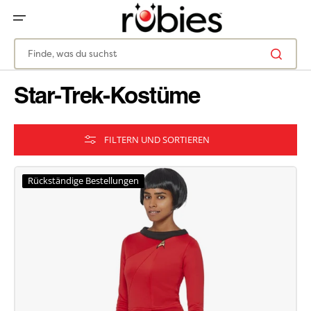
ZUM
INHALT
SPRINGEN
Finde, was du suchst
Star-Trek-Kostüme
FILTERN UND SORTIEREN
Rückständige Bestellungen