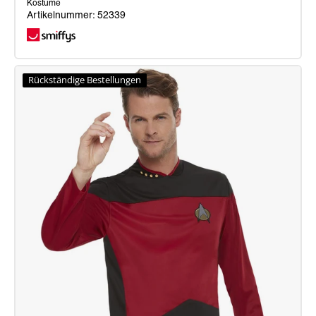
Kostüme
Artikelnummer: 52339
Star
Trek,
Rückständige Bestellungen
Original-
Serie:
Wissenschaftsuniform,
blau