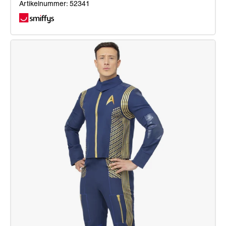
Artikelnummer: 52341
Star
Trek:
The
Next
Generation
–
Kommandouniform,
Ma