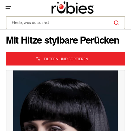
ZUM
INHALT
SPRINGEN
Finde, was du suchst
Mit Hitze stylbare Perücken
FILTERN UND SORTIEREN