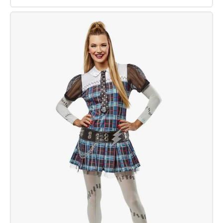
Monochromer
finsterer
Clown-
Anzug