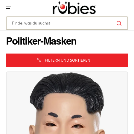
ZUM
INHALT
SPRINGEN
Finde, was du suchst
Politiker-Masken
FILTERN UND SORTIEREN