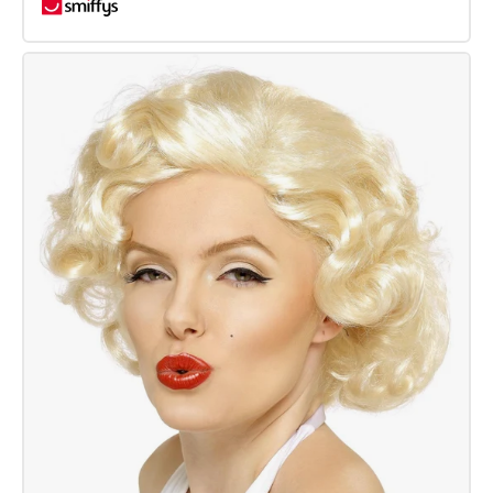
80er-
Jahre-
Tennis-
Ass-
Perücke,
braun