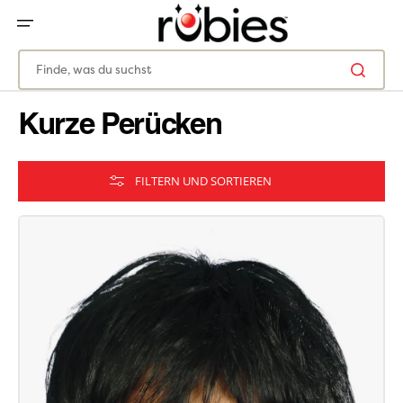
ZUM
INHALT
SPRINGEN
Finde, was du suchst
Kurze Perücken
FILTERN UND SORTIEREN