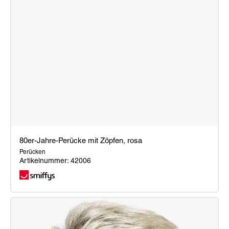
80er-Jahre-Perücke mit Zöpfen, rosa
Perücken
Artikelnummer: 42006
80er-
Jahre-
Perücke
mit