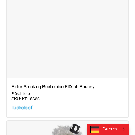
Roter Smoking Beetlejuice Plüsch Phunny
Plüschtiere
SKU:
KR18626
Roter
Smoking
Deutsch
Beetlejuice