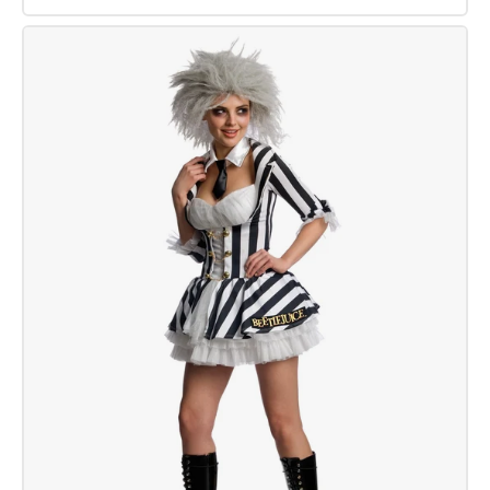
Beetlejuice
Googly
Augenmaske