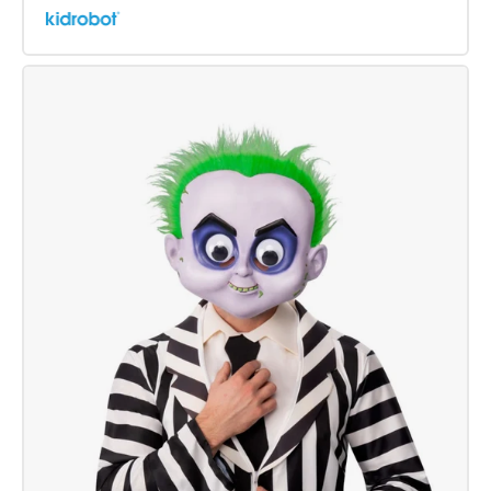
Beetlejuice
Mumifizierte
Katze
Plüsch
Phunny