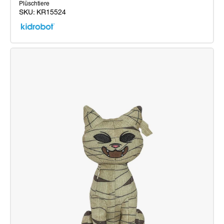
Plüschtiere
SKU:
KR15524
Beetlejuice
Plüsch
Phunny