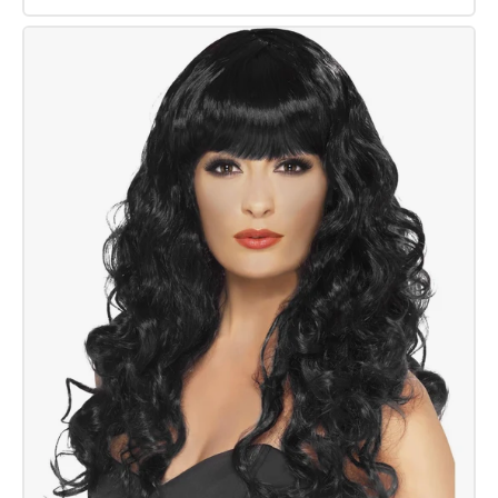
Babelicious
–
Lange,
glatte
Perücke
mit
Pony