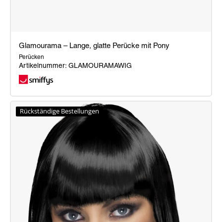
Glamourama – Lange, glatte Perücke mit Pony
Perücken
Artikelnummer: GLAMOURAMAWIG
Glamourama
–
Rückständige Bestellungen
Lange,
glatte
Perücke
mit
Pony