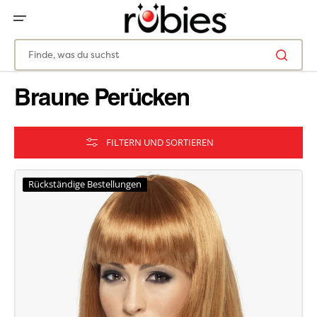
ZUM
INHALT
SPRINGEN
Finde, was du suchst
Braune Perücken
FILTERN UND SORTIEREN
Rückständige Bestellungen