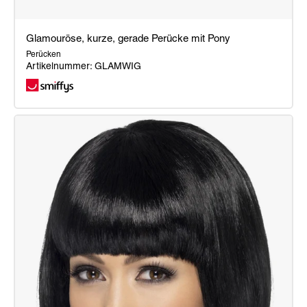
Glamouröse, kurze, gerade Perücke mit Pony
Perücken
Artikelnummer: GLAMWIG
Glamouröse,
kurze,
gerade
Perücke
mit
Pony