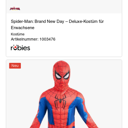
Spider-Man: Brand New Day – Deluxe-Kostüm für
Erwachsene
Kostüme
Artikelnummer: 1003476
Spider-
Man:
Neu
Brand
New
Day
–
Deluxe-
Kostüm
für
Erwachsene