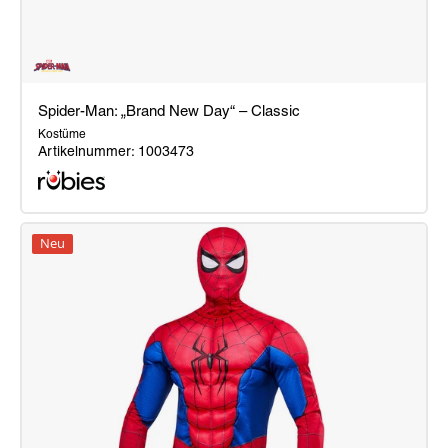
Spider-Man: „Brand New Day“ – Classic
Kostüme
Artikelnummer: 1003473
Spider-
Man:
Neu
„Brand
New
Day“
–
Classic