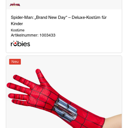
Spider-Man: „Brand New Day“ – Deluxe-Kostüm für
Kinder
Kostüme
Artikelnummer: 1003433
Spider-
Man:
Neu
„Brand
New
Day“
–
Deluxe-
Kostüm
für
Kinder