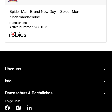
Spider-Man: Brand New Day – Spider-Man-
Kinderhandschuhe
Handschuhe
Artikelnummer: 2001379
Spider-
Man:
Brand
New
Day
Über uns
–
Spider-
Man-
Info
Kinderhandschuhe
Datenschutz & Rechtliches
Folge uns:
Facebook
Instagram
LinkedIn